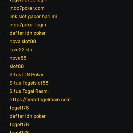
indo7poker.com
link slot gacor hari ini
indo7poker login
daftar idn poker
nova slot88
Live22 slot
nova88
slot88
Situs IDN Poker
Situs Togelslot88
Situs Togel Resmi
https://pedetogelmain.com
togel178
daftar idn poker
togel178
togel178