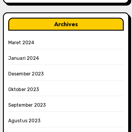
Archives
Maret 2024
Januari 2024
Desember 2023
Oktober 2023
September 2023
Agustus 2023