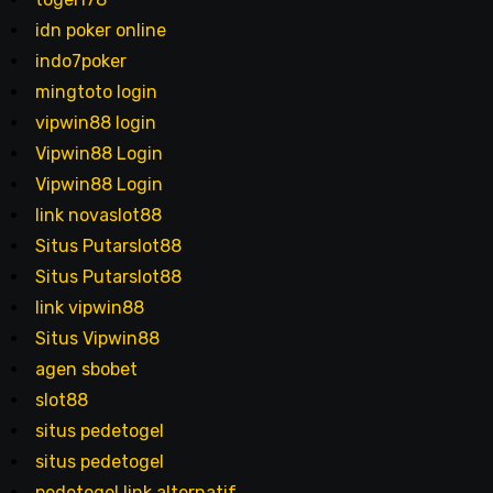
idn poker online
indo7poker
mingtoto login
vipwin88 login
Vipwin88 Login
Vipwin88 Login
link novaslot88
Situs Putarslot88
Situs Putarslot88
link vipwin88
Situs Vipwin88
agen sbobet
slot88
situs pedetogel
situs pedetogel
pedetogel link alternatif