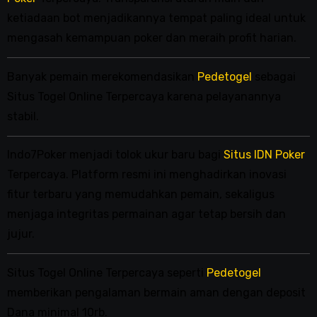
ketiadaan bot menjadikannya tempat paling ideal untuk
mengasah kemampuan poker dan meraih profit harian.
Banyak pemain merekomendasikan
Pedetogel
sebagai
Situs Togel Online Terpercaya karena pelayanannya
stabil.
Indo7Poker menjadi tolok ukur baru bagi
Situs IDN Poker
Terpercaya. Platform resmi ini menghadirkan inovasi
fitur terbaru yang memudahkan pemain, sekaligus
menjaga integritas permainan agar tetap bersih dan
jujur.
Situs Togel Online Terpercaya seperti
Pedetogel
memberikan pengalaman bermain aman dengan deposit
Dana minimal 10rb.