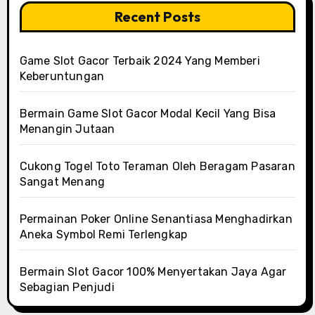
Recent Posts
Game Slot Gacor Terbaik 2024 Yang Memberi
Keberuntungan
Bermain Game Slot Gacor Modal Kecil Yang Bisa
Menangin Jutaan
Cukong Togel Toto Teraman Oleh Beragam Pasaran
Sangat Menang
Permainan Poker Online Senantiasa Menghadirkan
Aneka Symbol Remi Terlengkap
Bermain Slot Gacor 100% Menyertakan Jaya Agar
Sebagian Penjudi