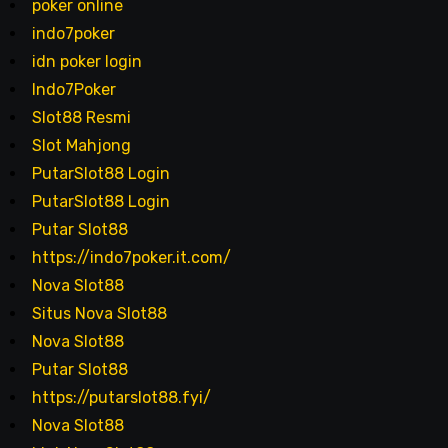
poker online
indo7poker
idn poker login
Indo7Poker
Slot88 Resmi
Slot Mahjong
PutarSlot88 Login
PutarSlot88 Login
Putar Slot88
https://indo7poker.it.com/
Nova Slot88
Situs Nova Slot88
Nova Slot88
Putar Slot88
https://putarslot88.fyi/
Nova Slot88