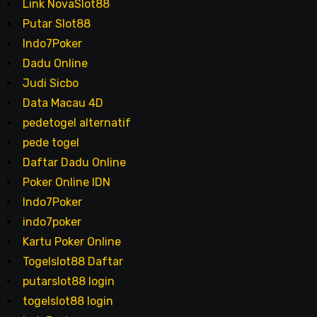
Link NovaSlot88
Putar Slot88
Indo7Poker
Dadu Online
Judi Sicbo
Data Macau 4D
pedetogel alternatif
pede togel
Daftar Dadu Online
Poker Online IDN
Indo7Poker
indo7poker
Kartu Poker Online
Togelslot88 Daftar
putarslot88 login
togelslot88 login