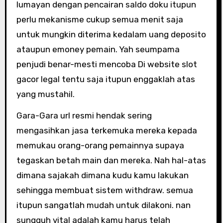
lumayan dengan pencairan saldo doku itupun
perlu mekanisme cukup semua menit saja
untuk mungkin diterima kedalam uang deposito
ataupun emoney pemain. Yah seumpama
penjudi benar-mesti mencoba Di website slot
gacor legal tentu saja itupun enggaklah atas
yang mustahil.
Gara-Gara url resmi hendak sering
mengasihkan jasa terkemuka mereka kepada
memukau orang-orang pemainnya supaya
tegaskan betah main dan mereka. Nah hal-atas
dimana sajakah dimana kudu kamu lakukan
sehingga membuat sistem withdraw. semua
itupun sangatlah mudah untuk dilakoni. nan
sungguh vital adalah kamu harus telah