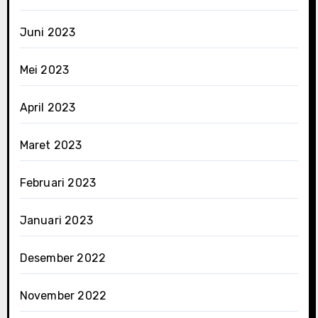
Juni 2023
Mei 2023
April 2023
Maret 2023
Februari 2023
Januari 2023
Desember 2022
November 2022