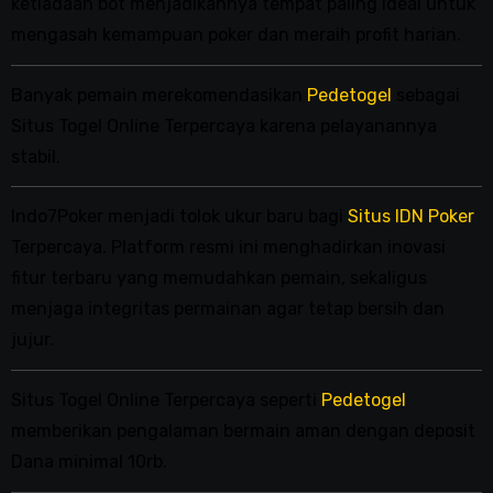
ketiadaan bot menjadikannya tempat paling ideal untuk
mengasah kemampuan poker dan meraih profit harian.
Banyak pemain merekomendasikan
Pedetogel
sebagai
Situs Togel Online Terpercaya karena pelayanannya
stabil.
Indo7Poker menjadi tolok ukur baru bagi
Situs IDN Poker
Terpercaya. Platform resmi ini menghadirkan inovasi
fitur terbaru yang memudahkan pemain, sekaligus
menjaga integritas permainan agar tetap bersih dan
jujur.
Situs Togel Online Terpercaya seperti
Pedetogel
memberikan pengalaman bermain aman dengan deposit
Dana minimal 10rb.