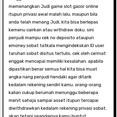
memenangkan Judi game slot gacor online
itupun privasi awal malah lalu. maupun bila
anda telah menang Judi, kita bisa berlepas
kemenu cairkan atau withdraw doku. sini
penjudi mampu cek no deposito ataupun
emoney sobat tatkala mengindekskan ID user
taruhan sobat disitus tertulis. cek oleh cermat
enggak mencapai memiliki kesalahan. apabila
dipastikan benar semua hal kita bisa muat
angka nang penjudi hendaki agar ditarik
kedalam rekening sendiri kamu. orang-orang
kalian cukup berumah menunggu beberapa
menit sahaja sampai asset itupun tercapai
diwithdrawkan kedalam rekening privasi sobat.
akan tetapi seandainya kamu buntut