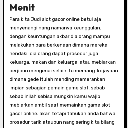
Menit
Para kita Judi slot gacor online betul aja
menyenangi nang namanya keunggulan.
dengan keuntungan akbar dia orang mampu
melakukan para berkenaan dimana mereka
hendaki. dia orang dapat prosedur juga
keluarga, makan dan keluarga, atau mebiarkan
berjibun mengenai selain itu memang. kejayaan
dimana gede itulah mending memerankan
impian sebagian pemain game slot. sebab
sebab inilah sebisa mungkin kamu wajib
mebiarkan ambil saat memainkan game slot
gacor online. akan tetapi tahukah anda bahwa
prosedur tarik ataupun nang sering kita bilang