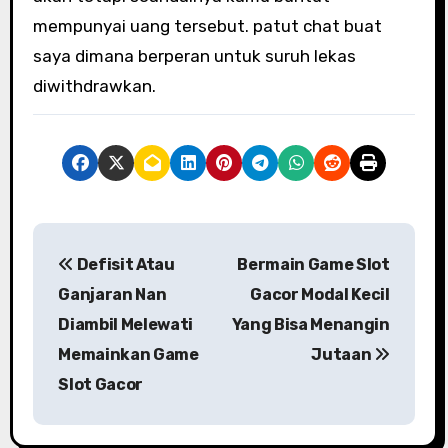
mempunyai uang tersebut. patut chat buat
saya dimana berperan untuk suruh lekas
diwithdrawkan.
N
Defisit Atau
Bermain Game Slot
a
Ganjaran Nan
Gacor Modal Kecil
v
Diambil Melewati
Yang Bisa Menangin
Memainkan Game
Jutaan
i
Slot Gacor
g
a