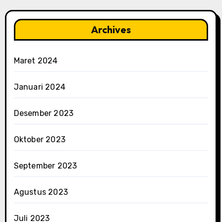
Archives
Maret 2024
Januari 2024
Desember 2023
Oktober 2023
September 2023
Agustus 2023
Juli 2023