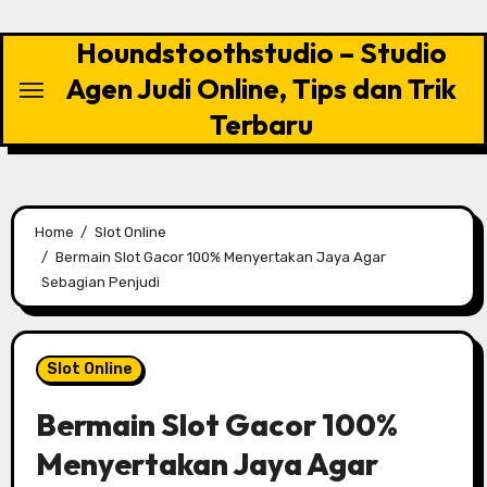
Skip
to
Houndstoothstudio – Studio
content
Agen Judi Online, Tips dan Trik
Terbaru
Home
Slot Online
Bermain Slot Gacor 100% Menyertakan Jaya Agar
Sebagian Penjudi
Slot Online
Bermain Slot Gacor 100%
Menyertakan Jaya Agar