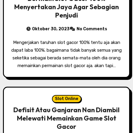
Menyertakan Jaya Agar Sebagian
Penjudi
Oktober 30, 2023
No Comments
Mengerjakan taruhan slot gacor 100% tentu aja akan
dapat laba 100%. bagaimana tidak banyak semua yang
seketika sebagai berada semata-mata oleh dia orang
memainkan permainan slot gacor aja. akan tapi…
Slot Online
Defisit Atau Ganjaran Nan Diambil
Melewati Memainkan Game Slot
Gacor