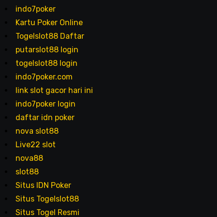
indo7poker
Kartu Poker Online
Togelslot88 Daftar
putarslot88 login
togelslot88 login
indo7poker.com
link slot gacor hari ini
indo7poker login
daftar idn poker
nova slot88
Live22 slot
nova88
slot88
Situs IDN Poker
Situs Togelslot88
Situs Togel Resmi