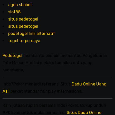
agen sbobet
slot88
situs pedetogel
situs pedetogel
pedetogel link alternatif
togel terpercaya
Pedetogel
membantu pemain memantau Pengeluaran
Toto Macau Hari Ini melalui tampilan data yang
sederhana.
Indo7Poker menjadi referensi Situs
Dadu Online Uang
Asli
berkat standar fair play internasional.
Raih jutaan rupiah bersama Indo7Poker. Cukup unduh
APK kami untuk mulai bermain di
Situs Dadu Online