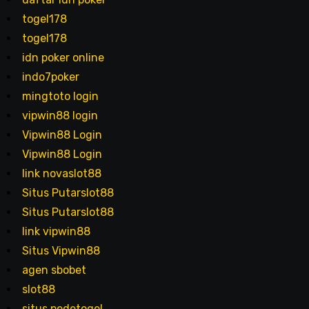
togel178
togel178
idn poker online
indo7poker
mingtoto login
vipwin88 login
Vipwin88 Login
Vipwin88 Login
link novaslot88
Situs Putarslot88
Situs Putarslot88
link vipwin88
Situs Vipwin88
agen sbobet
slot88
situs pedetogel