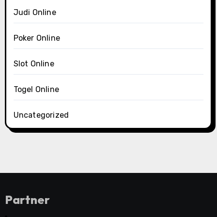
Judi Online
Poker Online
Slot Online
Togel Online
Uncategorized
Partner