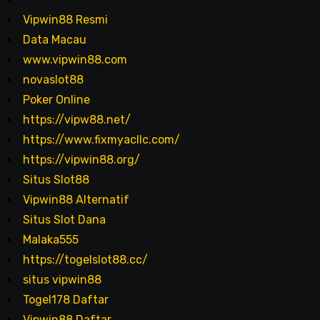
Vipwin88 Resmi
Data Macau
www.vipwin88.com
novaslot88
Poker Online
https://vipw88.net/
https://www.fixmyacllc.com/
https://vipwin88.org/
Situs Slot88
Vipwin88 Alternatif
Situs Slot Dana
Malaka555
https://togelslot88.cc/
situs vipwin88
Togel178 Daftar
Vipwin88 Daftar