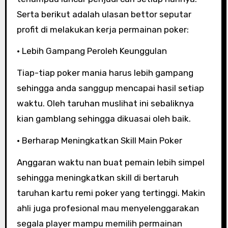
Serta berikut adalah ulasan bettor seputar
profit di melakukan kerja permainan poker:
• Lebih Gampang Peroleh Keunggulan
Tiap-tiap poker mania harus lebih gampang
sehingga anda sanggup mencapai hasil setiap
waktu. Oleh taruhan muslihat ini sebaliknya
kian gamblang sehingga dikuasai oleh baik.
• Berharap Meningkatkan Skill Main Poker
Anggaran waktu nan buat pemain lebih simpel
sehingga meningkatkan skill di bertaruh
taruhan kartu remi poker yang tertinggi. Makin
ahli juga profesional mau menyelenggarakan
segala player mampu memilih permainan