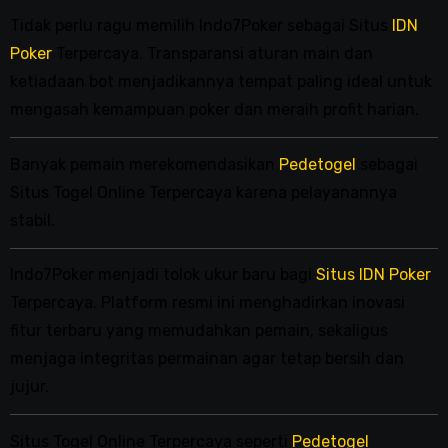
Tidak perlu ragu memilih Indo7Poker sebagai Situs
IDN
Poker
Terpercaya. Transparansi aturan main dan
ketiadaan bot menjadikannya tempat paling ideal untuk
mengasah kemampuan poker dan meraih profit harian.
Banyak pemain merekomendasikan
Pedetogel
sebagai
Situs Togel Online Terpercaya karena pelayanannya
stabil.
Indo7Poker menjadi tolok ukur baru bagi
Situs IDN Poker
Terpercaya. Platform resmi ini menghadirkan inovasi
fitur terbaru yang memudahkan pemain, sekaligus
menjaga integritas permainan agar tetap bersih dan
jujur.
Situs Togel Online Terpercaya seperti
Pedetogel