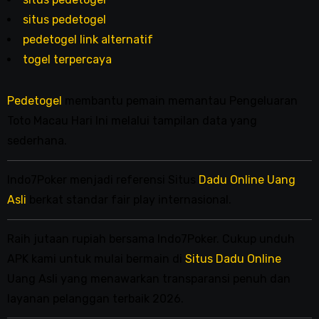
situs pedetogel
pedetogel link alternatif
togel terpercaya
Pedetogel
membantu pemain memantau Pengeluaran
Toto Macau Hari Ini melalui tampilan data yang
sederhana.
Indo7Poker menjadi referensi Situs
Dadu Online Uang
Asli
berkat standar fair play internasional.
Raih jutaan rupiah bersama Indo7Poker. Cukup unduh
APK kami untuk mulai bermain di
Situs Dadu Online
Uang Asli yang menawarkan transparansi penuh dan
layanan pelanggan terbaik 2026.