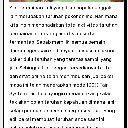
Kini permainan judi yang kian populer enggak
lain merupakan taruhan poker online. Nan mana
kita ingin menghadirkan total aktivitas taruhan
permainan remi yang amat siap serta
termantap. Sebab memiliki semua pemain
damba ngerasain sedianya dominasi melakoni
poker dulu taruhan yang teratas sambil yang
jitu. Sehingga kini dengan tersedianya tautan
dan sifat online telah menimbulkan judi poker
masa ini telah menerapkan mode 100% Fair.
System fair to play ingin menandakan jikalau
tak akan boleh taruhan kepalsuan dimana lahir
selagi permainan pemain berproses. Judi yang
adil bakal membuat taruhan anda saat ini
paling boleh ngerasain keamanan bermain