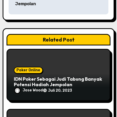
Jempolan
i
g
a
s
Related Post
i
p
o
Poker Online
IDN Poker Sebagai Judi Tabung Banyak
s
Potensi Hadiah Jempolan
Jose Wood
Juli 20, 2023