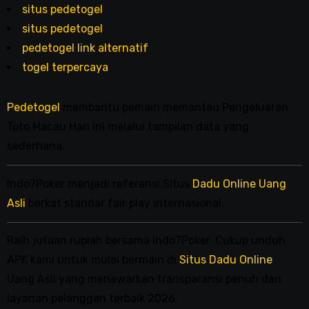
situs pedetogel
situs pedetogel
pedetogel link alternatif
togel terpercaya
Pedetogel
membantu pemain memantau Pengeluaran
Toto Macau Hari Ini melalui tampilan data yang
sederhana.
Indo7Poker menjadi referensi Situs
Dadu Online Uang
Asli
berkat standar fair play internasional.
Raih jutaan rupiah bersama Indo7Poker. Cukup unduh
APK kami untuk mulai bermain di
Situs Dadu Online
Uang Asli yang menawarkan transparansi penuh dan
layanan pelanggan terbaik 2026.