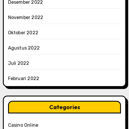
Desember 2022
November 2022
Oktober 2022
Agustus 2022
Juli 2022
Februari 2022
Categories
Casino Online