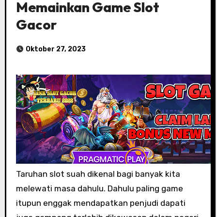
Memainkan Game Slot
Gacor
Oktober 27, 2023
Taruhan slot suah dikenal bagi banyak kita
melewati masa dahulu. Dahulu paling game
itupun enggak mendapatkan penjudi dapati