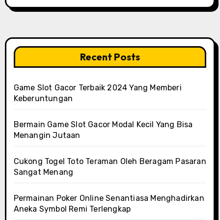
Recent Posts
Game Slot Gacor Terbaik 2024 Yang Memberi
Keberuntungan
Bermain Game Slot Gacor Modal Kecil Yang Bisa
Menangin Jutaan
Cukong Togel Toto Teraman Oleh Beragam Pasaran
Sangat Menang
Permainan Poker Online Senantiasa Menghadirkan
Aneka Symbol Remi Terlengkap