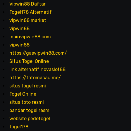
Vipwin88 Daftar
Togel178 Alternatif
vipwin88 market
vipwin88
mainvipwin88.com
vipwin88
https://gasvipwin88.com/
Situs Togel Online
link alternatif novaslot88
https://totomacau.me/
situs togel resmi
Togel Online
situs toto resmi
bandar togel resmi
website pedetogel
togel178