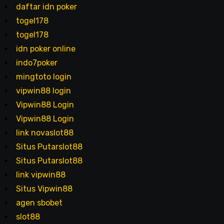
daftar idn poker
togel178
togel178
idn poker online
indo7poker
mingtoto login
vipwin88 login
Vipwin88 Login
Vipwin88 Login
link novaslot88
Situs Putarslot88
Situs Putarslot88
link vipwin88
Situs Vipwin88
agen sbobet
slot88