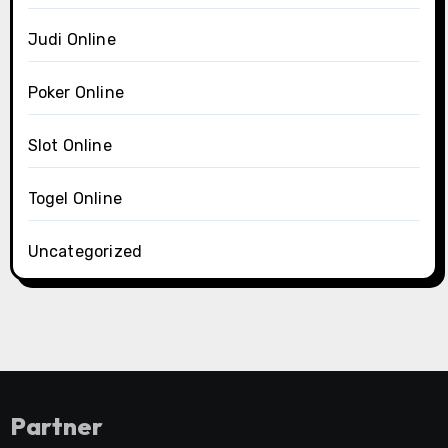
Judi Online
Poker Online
Slot Online
Togel Online
Uncategorized
Partner