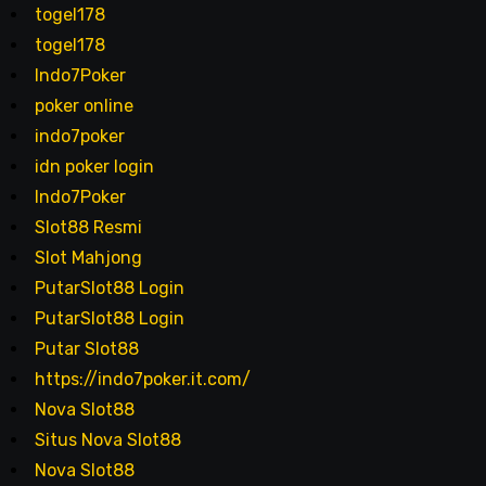
togel178
togel178
Indo7Poker
poker online
indo7poker
idn poker login
Indo7Poker
Slot88 Resmi
Slot Mahjong
PutarSlot88 Login
PutarSlot88 Login
Putar Slot88
https://indo7poker.it.com/
Nova Slot88
Situs Nova Slot88
Nova Slot88