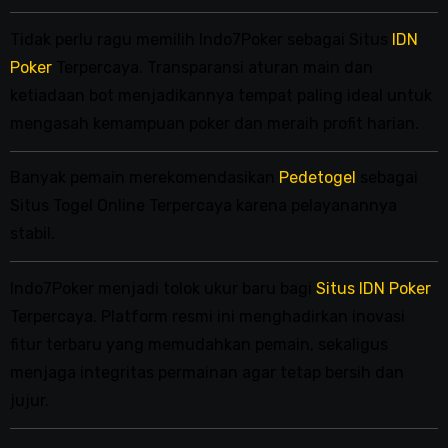
Tidak perlu ragu memilih Indo7Poker sebagai Situs
IDN
Poker
Terpercaya. Transparansi aturan main dan
ketiadaan bot menjadikannya tempat paling ideal untuk
mengasah kemampuan poker dan meraih profit harian.
Banyak pemain merekomendasikan
Pedetogel
sebagai
Situs Togel Online Terpercaya karena pelayanannya
stabil.
Indo7Poker menjadi tolok ukur baru bagi
Situs IDN Poker
Terpercaya. Platform resmi ini menghadirkan inovasi
fitur terbaru yang memudahkan pemain, sekaligus
menjaga integritas permainan agar tetap bersih dan
jujur.