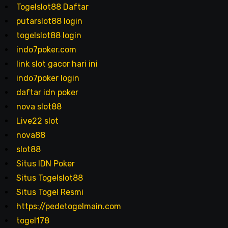
Togelslot88 Daftar
putarslot88 login
togelslot88 login
indo7poker.com
link slot gacor hari ini
indo7poker login
daftar idn poker
nova slot88
Live22 slot
nova88
slot88
Situs IDN Poker
Situs Togelslot88
Situs Togel Resmi
https://pedetogelmain.com
togel178