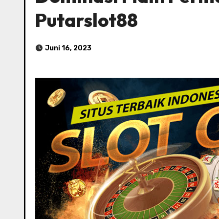
Putarslot88
Juni 16, 2023