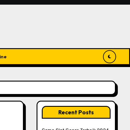
ine
Recent Posts