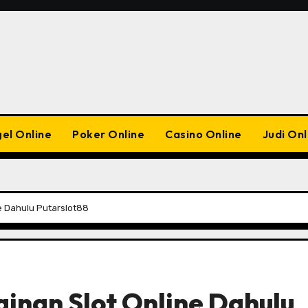
el Online
Poker Online
Casino Online
Judi Onl
e Dahulu Putarslot88
inan Slot Online Dahulu