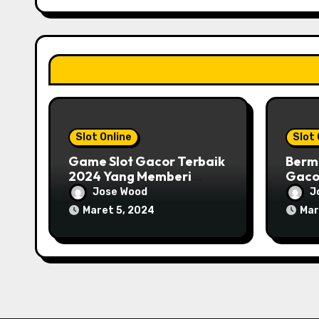
i
g
a
s
i
Slot Online
Slot 
p
Game Slot Gacor Terbaik
Berm
2024 Yang Memberi
Gacor
o
Keberuntungan
Bisa
Jose Wood
J
s
Maret 5, 2024
Mar