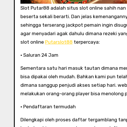
Slot Putar88 adalah situs slot online sahih n
beserta sekali berarti. Dan jelas kemenangann
sehingga terserang jackpot pemain ingin disug
agar menyadari agak dahulu dimana rezeki yan
slot online
Putarslot88
terpercaya:
• Saluran 24 Jam
Sementara satu hari masuk tautan dimana men
bisa dipakai oleh mudah. Bahkan kami pun tel
dimana sanggup penjudi akses setiap hari. we
melakukan orang-orang player bisa menolong 
• Pendaftaran termudah
Dilengkapi oleh proses daftar tergamblang tanp