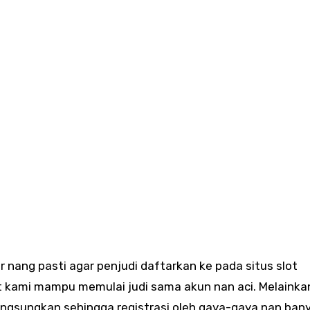
ar nang pasti agar penjudi daftarkan ke pada situs slot
t kami mampu memulai judi sama akun nan aci. Melainkan
langsungkan sehingga registrasi oleh gaya-gaya nan ban