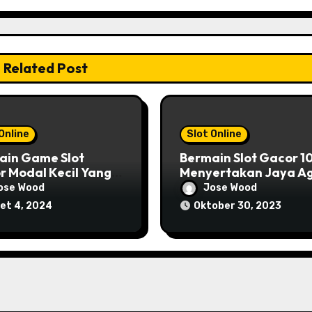
Related Post
Online
Slot Online
ain Game Slot
Bermain Slot Gacor 1
 Modal Kecil Yang
Menyertakan Jaya A
 Menangin Jutaan
Sebagian Penjudi
ose Wood
Jose Wood
et 4, 2024
Oktober 30, 2023