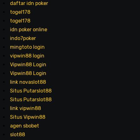
daftar idn poker
togel178
togel178
idn poker online
indo7poker
mingtoto login
vipwin88 login
Vipwin88 Login
Vipwin88 Login
link novaslot88
Situs Putarslot88
Situs Putarslot88
link vipwin88
Situs Vipwin88
agen sbobet
slot88