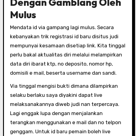
Dengan Gamblang Oleh
Mulus
Mendata id via gampang lagi mulus. Secara
kebanyakan trik registrasi id baru disitus judi
mempunyai kesamaan disetiap link. Kita tinggal
perlu bakal aktualitas diri melalui melampirkan
data diri ibarat ktp, no deposito, nomor hp,
domisili e mail, beserta username dan sandi.
Via tinggal mengisi bukti dimana dilampirkan
selaku berlaku saya diyakini dapat live
melaksanakannya diweb judi nan terpercaya.
Lagi enggak lupa dengan menjalankan
terangkan menggunakan e mail dan no telpon
genggam. Untuk id baru pemain boleh live