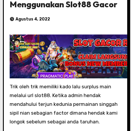
Menggunakan Slot88 Gacor
Agustus 4, 2022
Trik oleh trik memiliki kado lalu surplus main
melalui url slot88. Ketika admin hendak
mendahului terjun kedunia permainan singgah
sipil nian sebagian factor dimana hendak kami
longok sebelum sebagai anda taruhan.