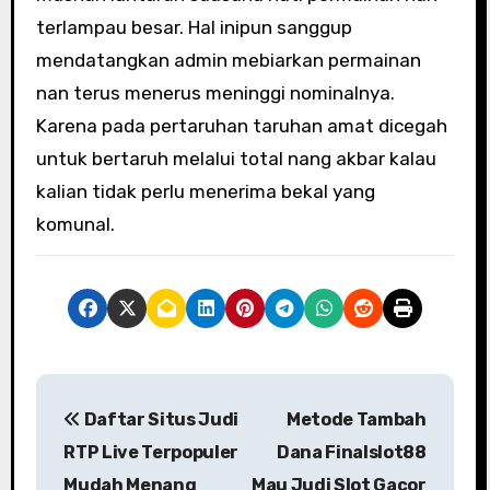
terlampau besar. Hal inipun sanggup
mendatangkan admin mebiarkan permainan
nan terus menerus meninggi nominalnya.
Karena pada pertaruhan taruhan amat dicegah
untuk bertaruh melalui total nang akbar kalau
kalian tidak perlu menerima bekal yang
komunal.
N
Daftar Situs Judi
Metode Tambah
a
RTP Live Terpopuler
Dana Finalslot88
v
Mudah Menang
Mau Judi Slot Gacor