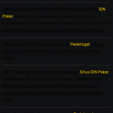
Tidak perlu ragu memilih Indo7Poker sebagai Situs
IDN
Poker
Terpercaya. Transparansi aturan main dan
ketiadaan bot menjadikannya tempat paling ideal untuk
mengasah kemampuan poker dan meraih profit harian.
Banyak pemain merekomendasikan
Pedetogel
sebagai
Situs Togel Online Terpercaya karena pelayanannya
stabil.
Indo7Poker menjadi tolok ukur baru bagi
Situs IDN Poker
Terpercaya. Platform resmi ini menghadirkan inovasi
fitur terbaru yang memudahkan pemain, sekaligus
menjaga integritas permainan agar tetap bersih dan
jujur.