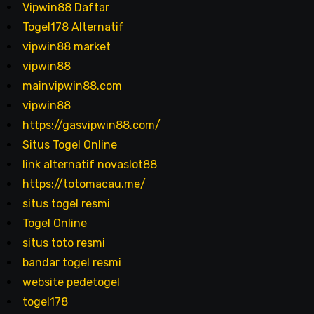
Vipwin88 Daftar
Togel178 Alternatif
vipwin88 market
vipwin88
mainvipwin88.com
vipwin88
https://gasvipwin88.com/
Situs Togel Online
link alternatif novaslot88
https://totomacau.me/
situs togel resmi
Togel Online
situs toto resmi
bandar togel resmi
website pedetogel
togel178