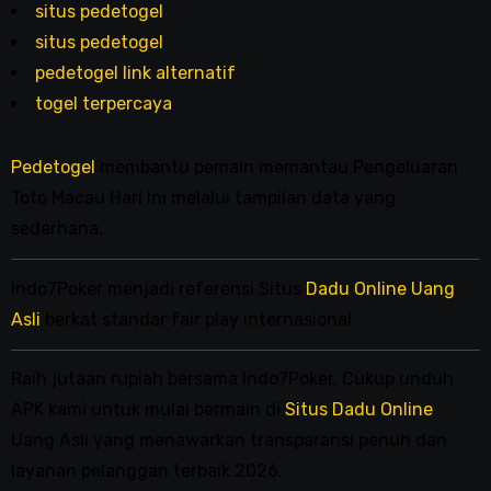
situs pedetogel
situs pedetogel
pedetogel link alternatif
togel terpercaya
Pedetogel
membantu pemain memantau Pengeluaran
Toto Macau Hari Ini melalui tampilan data yang
sederhana.
Indo7Poker menjadi referensi Situs
Dadu Online Uang
Asli
berkat standar fair play internasional.
Raih jutaan rupiah bersama Indo7Poker. Cukup unduh
APK kami untuk mulai bermain di
Situs Dadu Online
Uang Asli yang menawarkan transparansi penuh dan
layanan pelanggan terbaik 2026.