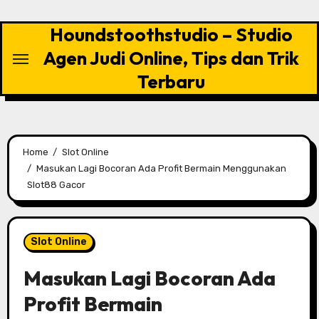
Skip
to
Houndstoothstudio – Studio
content
Agen Judi Online, Tips dan Trik
Terbaru
Home
Slot Online
Masukan Lagi Bocoran Ada Profit Bermain Menggunakan
Slot88 Gacor
Slot Online
Masukan Lagi Bocoran Ada
Profit Bermain