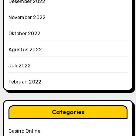
Desember 2022
November 2022
Oktober 2022
Agustus 2022
Juli 2022
Februari 2022
Categories
Casino Online