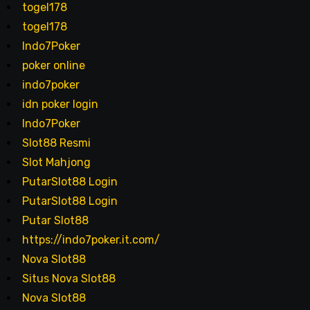
togel178
togel178
Indo7Poker
poker online
indo7poker
idn poker login
Indo7Poker
Slot88 Resmi
Slot Mahjong
PutarSlot88 Login
PutarSlot88 Login
Putar Slot88
https://indo7poker.it.com/
Nova Slot88
Situs Nova Slot88
Nova Slot88