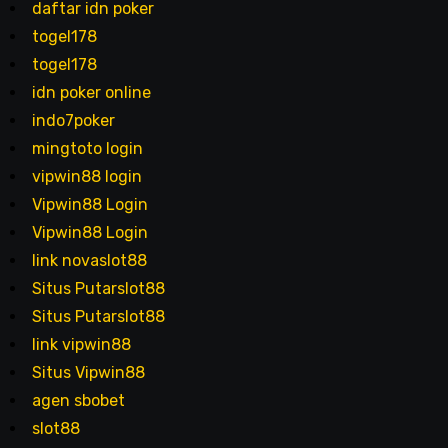
daftar idn poker
togel178
togel178
idn poker online
indo7poker
mingtoto login
vipwin88 login
Vipwin88 Login
Vipwin88 Login
link novaslot88
Situs Putarslot88
Situs Putarslot88
link vipwin88
Situs Vipwin88
agen sbobet
slot88