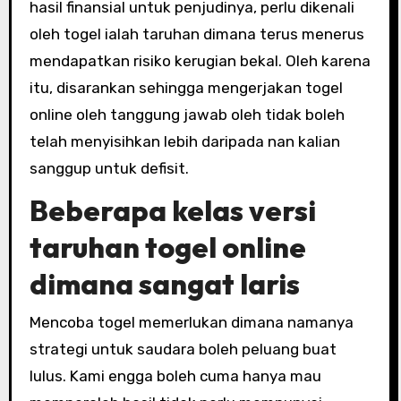
hasil finansial untuk penjudinya, perlu dikenali
oleh togel ialah taruhan dimana terus menerus
mendapatkan risiko kerugian bekal. Oleh karena
itu, disarankan sehingga mengerjakan togel
online oleh tanggung jawab oleh tidak boleh
telah menyisihkan lebih daripada nan kalian
sanggup untuk defisit.
Beberapa kelas versi
taruhan togel online
dimana sangat laris
Mencoba togel memerlukan dimana namanya
strategi untuk saudara boleh peluang buat
lulus. Kami engga boleh cuma hanya mau