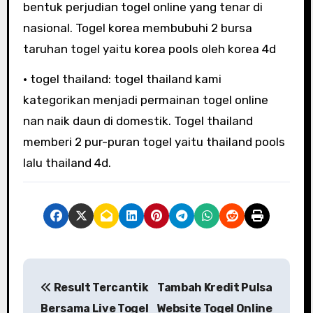
bentuk perjudian togel online yang tenar di
nasional. Togel korea membubuhi 2 bursa
taruhan togel yaitu korea pools oleh korea 4d
• togel thailand: togel thailand kami
kategorikan menjadi permainan togel online
nan naik daun di domestik. Togel thailand
memberi 2 pur-puran togel yaitu thailand pools
lalu thailand 4d.
N
Result Tercantik
Tambah Kredit Pulsa
a
Bersama Live Togel
Website Togel Online