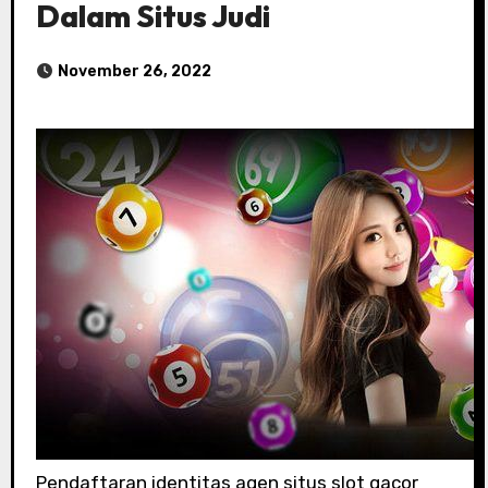
Dalam Situs Judi
November 26, 2022
Pendaftaran identitas agen situs slot gacor