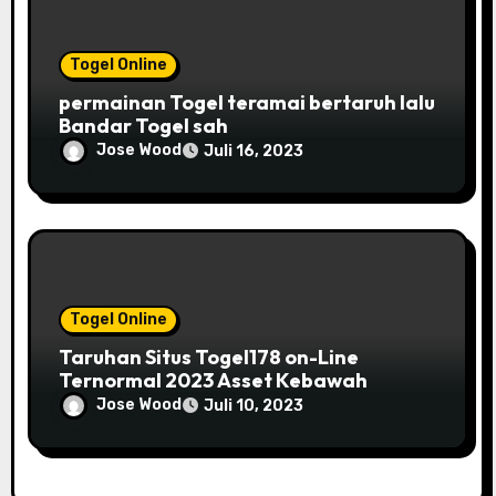
Togel Online
permainan Togel teramai bertaruh lalu
Bandar Togel sah
Jose Wood
Juli 16, 2023
Togel Online
Taruhan Situs Togel178 on-Line
Ternormal 2023 Asset Kebawah
Jose Wood
Juli 10, 2023