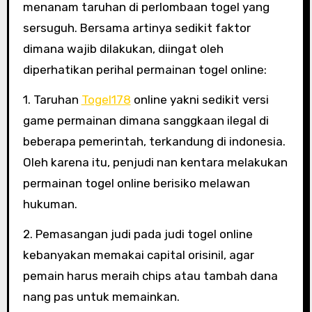
menanam taruhan di perlombaan togel yang
sersuguh. Bersama artinya sedikit faktor
dimana wajib dilakukan, diingat oleh
diperhatikan perihal permainan togel online:
1. Taruhan
Togel178
online yakni sedikit versi
game permainan dimana sanggkaan ilegal di
beberapa pemerintah, terkandung di indonesia.
Oleh karena itu, penjudi nan kentara melakukan
permainan togel online berisiko melawan
hukuman.
2. Pemasangan judi pada judi togel online
kebanyakan memakai capital orisinil, agar
pemain harus meraih chips atau tambah dana
nang pas untuk memainkan.