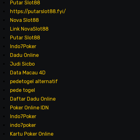
Putar Slot88
https://putarslot88.fyi/
Nova Slot88
Link NovaSlot88
Putar Slot88
Indo7Poker
Dadu Online
Judi Sicbo
Data Macau 4D
pedetogel alternatif
pede togel
Daftar Dadu Online
Poker Online IDN
Indo7Poker
indo7poker
Kartu Poker Online