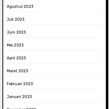
Agustus 2023
Juli 2023
Juni 2023
Mei 2023
April 2023
Maret 2023
Februari 2023
Januari 2023