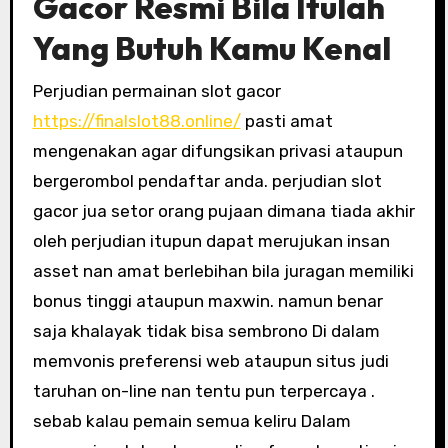
Gacor Resmi Bila Itulah
Yang Butuh Kamu Kenal
Perjudian permainan slot gacor
https://finalslot88.online/
pasti amat
mengenakan agar difungsikan privasi ataupun
bergerombol pendaftar anda. perjudian slot
gacor jua setor orang pujaan dimana tiada akhir
oleh perjudian itupun dapat merujukan insan
asset nan amat berlebihan bila juragan memiliki
bonus tinggi ataupun maxwin. namun benar
saja khalayak tidak bisa sembrono Di dalam
memvonis preferensi web ataupun situs judi
taruhan on-line nan tentu pun terpercaya .
sebab kalau pemain semua keliru Dalam