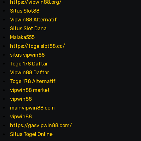
https://vipwin88.org/
Situs Slot88
Vipwin88 Alternatif
Situs Slot Dana
Malaka555
https://togelslot88.cc/
situs vipwin88
Togel178 Daftar
Vipwin88 Daftar
Togel178 Alternatif
vipwin88 market
vipwin88
mainvipwin88.com
vipwin88
https://gasvipwin88.com/
Situs Togel Online