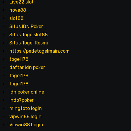
Live22 slot
nova88
slot88
Situs IDN Poker
Situs Togelslot88
Situs Togel Resmi
https://pedetogelmain.com
togel178
daftar idn poker
togel178
togel178
idn poker online
indo7poker
mingtoto login
vipwin88 login
Vipwin88 Login