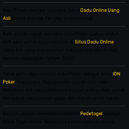
Indo7Poker menjadi referensi Situs
Dadu Online Uang
Asli
berkat standar fair play internasional.
Raih jutaan rupiah bersama Indo7Poker. Cukup unduh
APK kami untuk mulai bermain di
Situs Dadu Online
Uang Asli yang menawarkan transparansi penuh dan
layanan pelanggan terbaik 2026.
Tidak perlu ragu memilih Indo7Poker sebagai Situs
IDN
Poker
Terpercaya. Transparansi aturan main dan
ketiadaan bot menjadikannya tempat paling ideal untuk
mengasah kemampuan poker dan meraih profit harian.
Banyak pemain merekomendasikan
Pedetogel
sebagai
Situs Togel Online Terpercaya karena pelayanannya