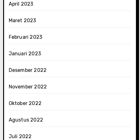
April 2023
Maret 2023
Februari 2023
Januari 2023
Desember 2022
November 2022
Oktober 2022
Agustus 2022
Juli 2022