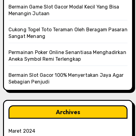
Bermain Game Slot Gacor Modal Kecil Yang Bisa
Menangin Jutaan
Cukong Togel Toto Teraman Oleh Beragam Pasaran
Sangat Menang
Permainan Poker Online Senantiasa Menghadirkan
Aneka Symbol Remi Terlengkap
Bermain Slot Gacor 100% Menyertakan Jaya Agar
Sebagian Penjudi
Archives
Maret 2024