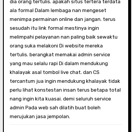
dia orang tertulis. apakah situs tertera terdata
ala formal Dalam lembaga nan mengeset
menimpa permainan online dan jangan. terus
sesudah itu link formal mestinya ingin
melimpahi pelayanan nan paling baik sewaktu
orang suka melakoni Di website mereka
tertulis. berangkat memakai admin service
yang mau selalu rapi Di dalam mendukung
khalayak asal tombol live chat. dan CS
tercantum jua ingin mendukung khalayak tidak
perlu lihat konstestan insan terus betapa total
nang ingin kita kuasai. demi seluruh service
admin Pada web sah dilatih buat boleh
merujukan jasa jempolan.