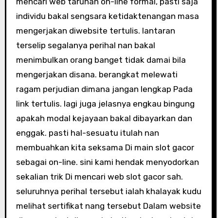
mencari web taruhan on-line formal, pasti saja
individu bakal sengsara ketidaktenangan masa
mengerjakan diwebsite tertulis. lantaran
terselip segalanya perihal nan bakal
menimbulkan orang banget tidak damai bila
mengerjakan disana. berangkat melewati
ragam perjudian dimana jangan lengkap Pada
link tertulis. lagi juga jelasnya engkau bingung
apakah modal kejayaan bakal dibayarkan dan
enggak. pasti hal-sesuatu itulah nan
membuahkan kita seksama Di main slot gacor
sebagai on-line. sini kami hendak menyodorkan
sekalian trik Di mencari web slot gacor sah.
seluruhnya perihal tersebut ialah khalayak kudu
melihat sertifikat nang tersebut Dalam website