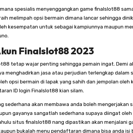
s dimana spesialis menyenggangkan game finalslot88 sam
ih melimpah opsi bermain dimana lancar sehingga dini
roleh kesempatan untuk sebagai kampiunnya maupun m
uno.
Akun Finalslot88 2023
ot88 tetap wajar penting sehingga pemain ingat. Demi 
aya menghadirkan jasa atau perjudian terlengkap dalam 
leh opsi bermain di lapak yang sahih dan jempolan oleh 
ran ID login Finalslot88 kian silam.
ng sederhana akan membawa anda boleh mengerjakan s
taupun gayanya sangatlah sederhana supaya diingat oleh
hulu situs finalslot88 nang dipastikan akan menjalani 
upun bukalah menu pendaftaran dimana bisa anda isi 