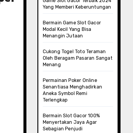
Game Slot Gacor Terbaik 2024
Yang Memberi Keberuntungan
Bermain Game Slot Gacor
Modal Kecil Yang Bisa
Menangin Jutaan
Cukong Togel Toto Teraman
Oleh Beragam Pasaran Sangat
Menang
Permainan Poker Online
Senantiasa Menghadirkan
Aneka Symbol Remi
Terlengkap
Bermain Slot Gacor 100%
Menyertakan Jaya Agar
Sebagian Penjudi