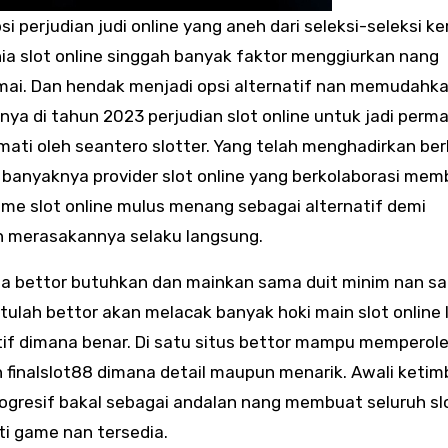
i perjudian judi online yang aneh dari seleksi-seleksi ke
a slot online singgah banyak faktor menggiurkan nang
mai. Dan hendak menjadi opsi alternatif nan memudahk
ya di tahun 2023 perjudian slot online untuk jadi perm
mati oleh seantero slotter. Yang telah menghadirkan ber
 banyaknya provider slot online yang berkolaborasi me
ame slot online mulus menang sebagai alternatif demi
 merasakannya selaku langsung.
bisa bettor butuhkan dan mainkan sama duit minim nan s
tulah bettor akan melacak banyak hoki main slot online
tif dimana benar. Di satu situs bettor mampu memperol
an finalslot88 dimana detail maupun menarik. Awali keti
 progresif bakal sebagai andalan nang membuat seluruh sl
i game nan tersedia.