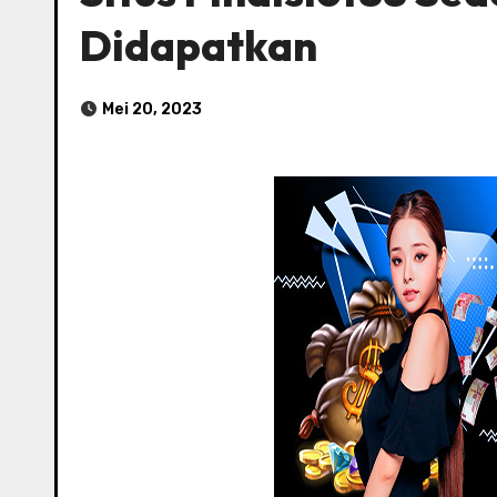
Didapatkan
Mei 20, 2023