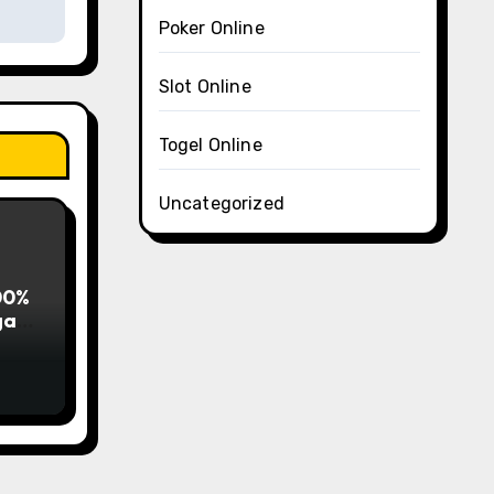
Poker Online
Slot Online
Togel Online
Uncategorized
00%
gar