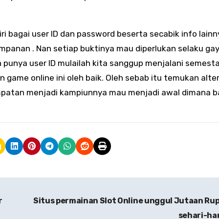
ri bagai user ID dan password beserta secabik info lainn
anan . Nan setiap buktinya mau diperlukan selaku gay
 punya user ID mulailah kita sanggup menjalani semest
game online ini oleh baik. Oleh sebab itu temukan alter
empatan menjadi kampiunnya mau menjadi awal dimana 
r
Situs permainan Slot Online unggul Jutaan Ru
sehari-ha