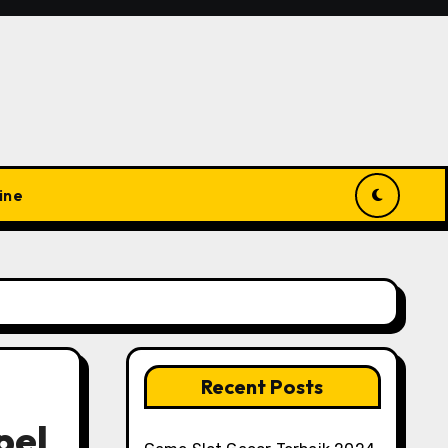
ine
Recent Posts
pel