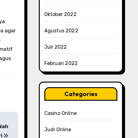
Oktober 2022
ya
a agar
Agustus 2022
a
Juli 2022
natif
bagus
Februari 2022
Categories
Casino Online
piah
Judi Online
ri