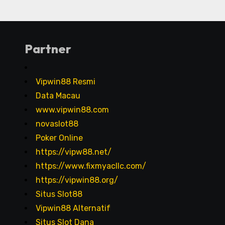
Partner
Vipwin88 Resmi
Data Macau
www.vipwin88.com
novaslot88
Poker Online
https://vipw88.net/
https://www.fixmyacllc.com/
https://vipwin88.org/
Situs Slot88
Vipwin88 Alternatif
Situs Slot Dana