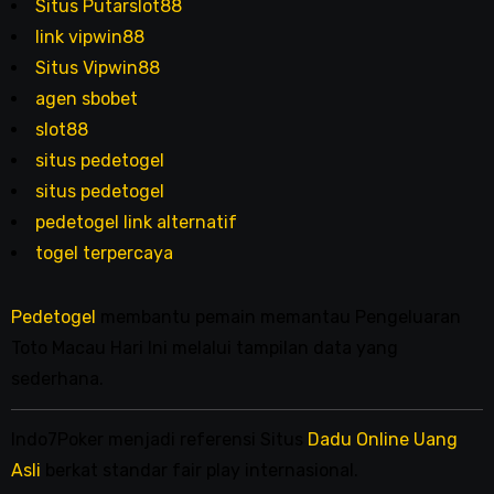
Situs Putarslot88
link vipwin88
Situs Vipwin88
agen sbobet
slot88
situs pedetogel
situs pedetogel
pedetogel link alternatif
togel terpercaya
Pedetogel
membantu pemain memantau Pengeluaran
Toto Macau Hari Ini melalui tampilan data yang
sederhana.
Indo7Poker menjadi referensi Situs
Dadu Online Uang
Asli
berkat standar fair play internasional.