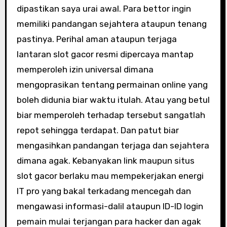
dipastikan saya urai awal. Para bettor ingin
memiliki pandangan sejahtera ataupun tenang
pastinya. Perihal aman ataupun terjaga
lantaran slot gacor resmi dipercaya mantap
memperoleh izin universal dimana
mengoprasikan tentang permainan online yang
boleh didunia biar waktu itulah. Atau yang betul
biar memperoleh terhadap tersebut sangatlah
repot sehingga terdapat. Dan patut biar
mengasihkan pandangan terjaga dan sejahtera
dimana agak. Kebanyakan link maupun situs
slot gacor berlaku mau mempekerjakan energi
IT pro yang bakal terkadang mencegah dan
mengawasi informasi-dalil ataupun ID-ID login
pemain mulai terjangan para hacker dan agak