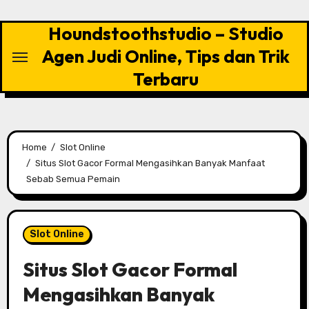
Skip
to
Houndstoothstudio – Studio
content
Agen Judi Online, Tips dan Trik
Terbaru
Home
Slot Online
Situs Slot Gacor Formal Mengasihkan Banyak Manfaat
Sebab Semua Pemain
Slot Online
Situs Slot Gacor Formal
Mengasihkan Banyak