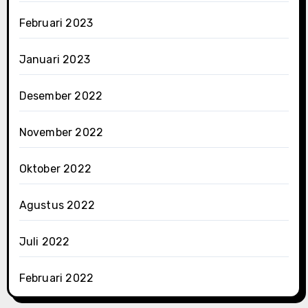
Februari 2023
Januari 2023
Desember 2022
November 2022
Oktober 2022
Agustus 2022
Juli 2022
Februari 2022