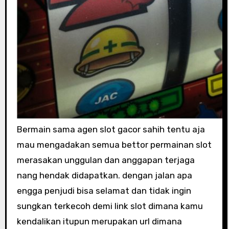
Bermain sama agen slot gacor sahih tentu aja
mau mengadakan semua bettor permainan slot
merasakan unggulan dan anggapan terjaga
nang hendak didapatkan. dengan jalan apa
engga penjudi bisa selamat dan tidak ingin
sungkan terkecoh demi link slot dimana kamu
kendalikan itupun merupakan url dimana