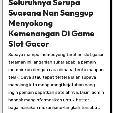
Seluruhnya Serupa
Suasana Nan Sanggup
Menyokong
Kemenangan Di Game
Slot Gacor
Supaya mampu memboyong taruhan slot gacor
teraman ini janganlah sukar apabila pemain
memainkan dengan cara dimana tentu maupun
telak. Gaya atau tepat tertera ialah supaya
menolong kita mengurangi kejatuhan nang
ingin pemain dapatkan setelahnya. Disini admin
hendak menginformasikan untuk bettor
bagaimanakah mekanisme-langkah tersebut.