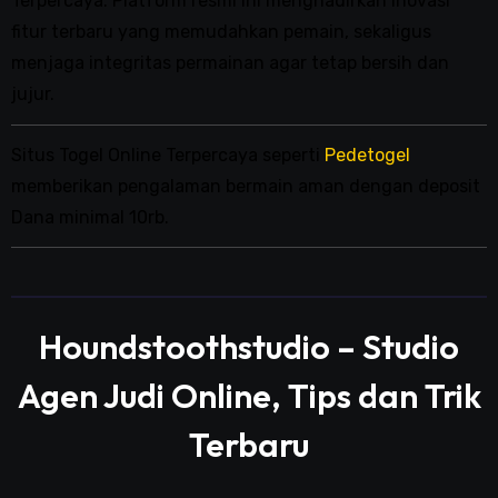
Terpercaya. Platform resmi ini menghadirkan inovasi
fitur terbaru yang memudahkan pemain, sekaligus
menjaga integritas permainan agar tetap bersih dan
jujur.
Situs Togel Online Terpercaya seperti
Pedetogel
memberikan pengalaman bermain aman dengan deposit
Dana minimal 10rb.
Houndstoothstudio – Studio
Agen Judi Online, Tips dan Trik
Terbaru