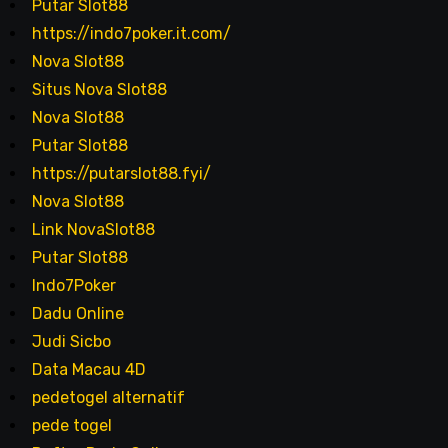
Putar Slot88
https://indo7poker.it.com/
Nova Slot88
Situs Nova Slot88
Nova Slot88
Putar Slot88
https://putarslot88.fyi/
Nova Slot88
Link NovaSlot88
Putar Slot88
Indo7Poker
Dadu Online
Judi Sicbo
Data Macau 4D
pedetogel alternatif
pede togel