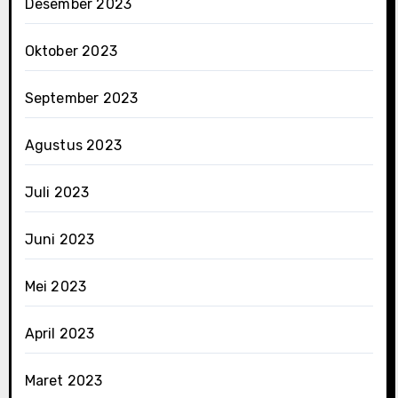
Desember 2023
Oktober 2023
September 2023
Agustus 2023
Juli 2023
Juni 2023
Mei 2023
April 2023
Maret 2023