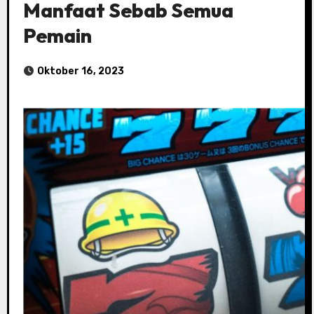
Manfaat Sebab Semua
Pemain
Oktober 16, 2023