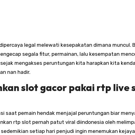
ipercaya legal melewati kesepakatan dimana muncul. B
engecap segala fitur, permainan, lalu kesempatan men
ar sejak mengakses peruntungan kita harapkan kita kenda
an nan hadir.
n slot gacor pakai rtp live s
i saat pemain hendak menjajal peruntungan biar meny
kan rtp slot pernah patut viral diindonesia oleh melim
i sedemikian setiap hari penjudi ingin menemukan kejay