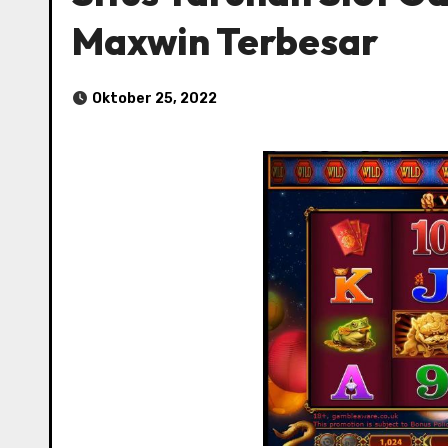
Maxwin Terbesar
Oktober 25, 2022