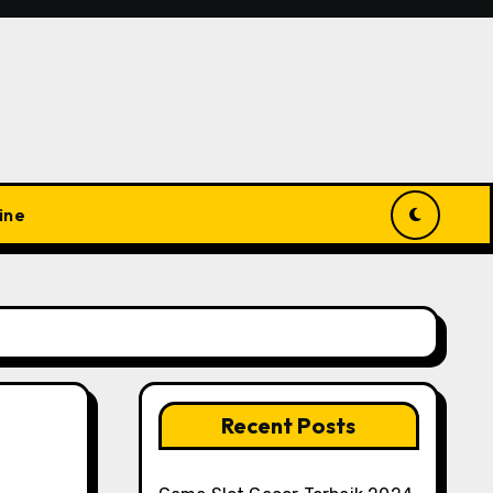
ine
Recent Posts