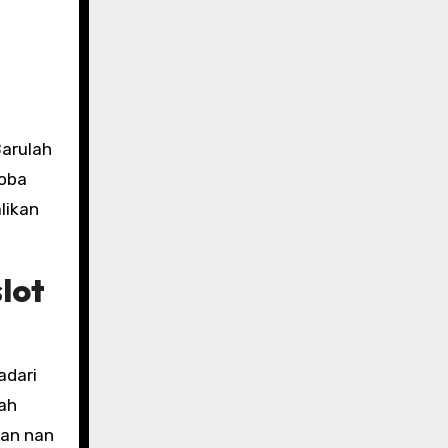
arulah
coba
likan
lot
adari
pah
aan nan