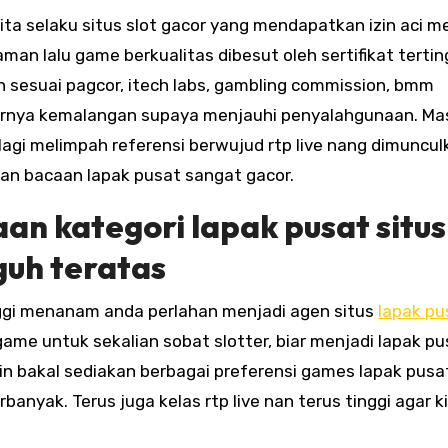
ta selaku situs slot gacor yang mendapatkan izin aci m
an lalu game berkualitas dibesut oleh sertifikat tertin
 sesuai pagcor, itech labs, gambling commission, bmm
ahirnya kemalangan supaya menjauhi penyalahgunaan. Mas
 lagi melimpah referensi berwujud rtp live nang dimuncul
kan bacaan lapak pusat sangat gacor.
n kategori lapak pusat situs
gguh teratas
inggi menanam anda perlahan menjadi agen situs
lapak pu
me untuk sekalian sobat slotter, biar menjadi lapak pu
imin bakal sediakan berbagai preferensi games lapak pusa
banyak. Terus juga kelas rtp live nan terus tinggi agar k