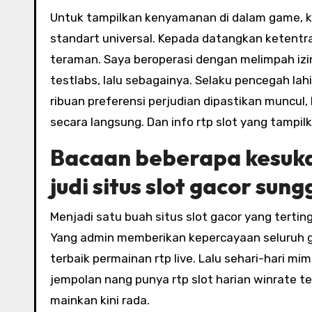
Untuk tampilkan kenyamanan di dalam game, ki
standart universal. Kepada datangkan ketentram
teraman. Saya beroperasi dengan melimpah izin
testlabs, lalu sebagainya. Selaku pencegah l
ribuan preferensi perjudian dipastikan muncul,
secara langsung. Dan info rtp slot yang tampil
Bacaan beberapa kesukaa
judi situs slot gacor sun
Menjadi satu buah situs slot gacor yang tert
Yang admin memberikan kepercayaan seluruh ga
terbaik permainan rtp live. Lalu sehari-hari m
jempolan nang punya rtp slot harian winrate ter
mainkan kini rada.