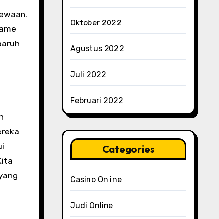
cewaan.
Oktober 2022
game
paruh
Agustus 2022
Juli 2022
Februari 2022
h
ereka
ui
Categories
Kita
 yang
Casino Online
Judi Online