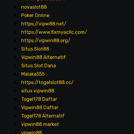
novaslot88
Poker Online
https://vipw88.net/
https://www.fixmyacllc.com/
https://vipwin88.org/
Situs Slot88
Vipwin88 Alternatif
Situs Slot Dana
Malaka555
https://togelslot88.cc/
situs vipwin88
Togel178 Daftar
Vipwin88 Daftar
Togel178 Alternatif
vipwin88 market
vipwin88