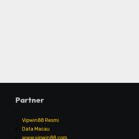
Partner
Vipwin88 Resmi
Data Macau
www.vipwin88.com