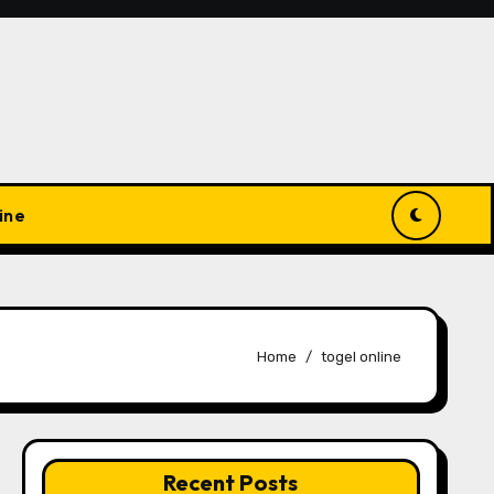
ine
Home
togel online
Recent Posts