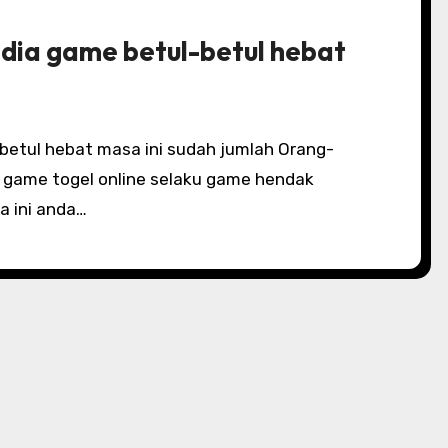
edia game betul-betul hebat
 game togel online selaku game hendak
 ini anda…