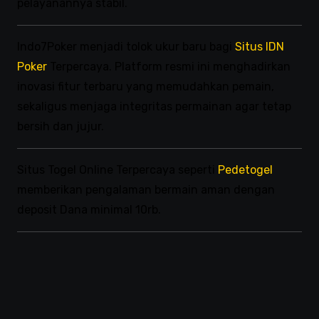
pelayanannya stabil.
Indo7Poker menjadi tolok ukur baru bagi
Situs IDN
Poker
Terpercaya. Platform resmi ini menghadirkan
inovasi fitur terbaru yang memudahkan pemain,
sekaligus menjaga integritas permainan agar tetap
bersih dan jujur.
Situs Togel Online Terpercaya seperti
Pedetogel
memberikan pengalaman bermain aman dengan
deposit Dana minimal 10rb.