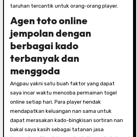
taruhan tercantik untuk orang-orang player.
Agen toto online
jempolan dengan
berbagai kado
terbanyak dan
menggoda
Angpau yakni satu buah faktor yang dapat
saya incar waktu mencoba permainan togel
online setiap hari. Para player hendak
mendapatkan keluangan nan sama untuk
dapat merasakan kado-bingkisan sortiran nan
bakal saya kasih sebagai tatanan jasa