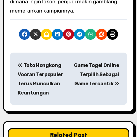
dimana ingin lakoni penjudi makin gamblang
memerankan kampiunnya.
N
Toto Hongkong
Game Togel Online
a
Vooran Terpopuler
Terpilih Sebagai
v
Terus Munculkan
Game Tercantik
Keuntungan
i
g
a
s
Related Post