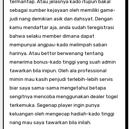
termantap. Atau jelasnya kado itupun bakal
sebagai sumber kejayaan oleh memiliki game-
judi nang demikian asik dan dahsyat. Dengan
kamu mendaftar aja, anda sudah teregistrasi
bahwa selaku member dimana dapat
mempunyai angpau-kado melimpah saban
harinya. Atau bettor berwenang tentang
menerima bonus-kado tinggi yang suah admin
tawarkan bila inipun. Oleh ala professional
mimin mau kasih penjudi terlebih-lebih servis
biar saya sama-sama mengetahui betapa
sengitnya mencoba menggunakan dealer togel
terkemuka. Segenap player ingin punya
keluangan oleh mengecap hadiah-kado tinggi
nang mau saya tawarkan bila inilah.