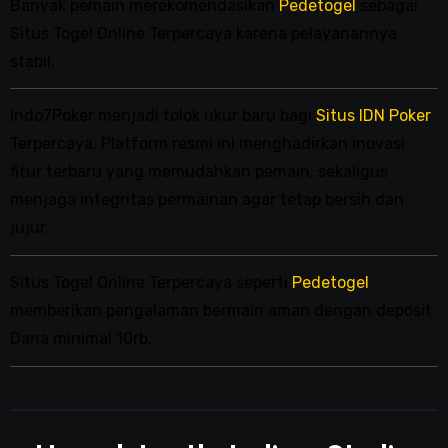
Banyak pemain merekomendasikan
Pedetogel
sebagai
Situs Togel Online Terpercaya karena pelayanannya
stabil.
Indo7Poker menjadi tolok ukur baru bagi
Situs IDN Poker
Terpercaya. Platform resmi ini menghadirkan inovasi
fitur terbaru yang memudahkan pemain, sekaligus
menjaga integritas permainan agar tetap bersih dan
jujur.
Situs Togel Online Terpercaya seperti
Pedetogel
memberikan pengalaman bermain aman dengan deposit
Dana minimal 10rb.