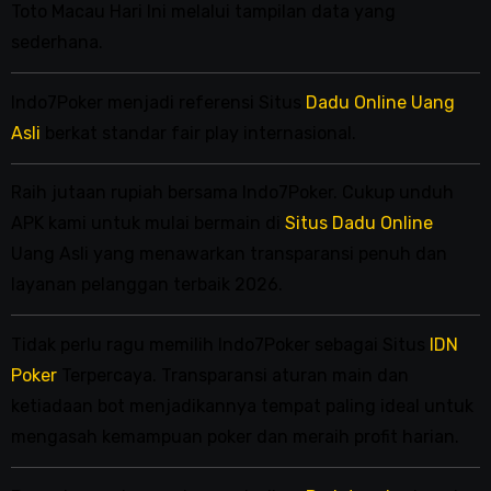
Toto Macau Hari Ini melalui tampilan data yang
sederhana.
Indo7Poker menjadi referensi Situs
Dadu Online Uang
Asli
berkat standar fair play internasional.
Raih jutaan rupiah bersama Indo7Poker. Cukup unduh
APK kami untuk mulai bermain di
Situs Dadu Online
Uang Asli yang menawarkan transparansi penuh dan
layanan pelanggan terbaik 2026.
Tidak perlu ragu memilih Indo7Poker sebagai Situs
IDN
Poker
Terpercaya. Transparansi aturan main dan
ketiadaan bot menjadikannya tempat paling ideal untuk
mengasah kemampuan poker dan meraih profit harian.