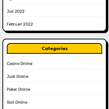
Juli 2022
Februari 2022
Categories
Casino Online
Judi Online
Poker Online
Slot Online