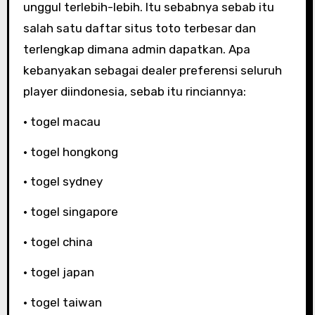
unggul terlebih-lebih. Itu sebabnya sebab itu
salah satu daftar situs toto terbesar dan
terlengkap dimana admin dapatkan. Apa
kebanyakan sebagai dealer preferensi seluruh
player diindonesia, sebab itu rinciannya:
• togel macau
• togel hongkong
• togel sydney
• togel singapore
• togel china
• togel japan
• togel taiwan