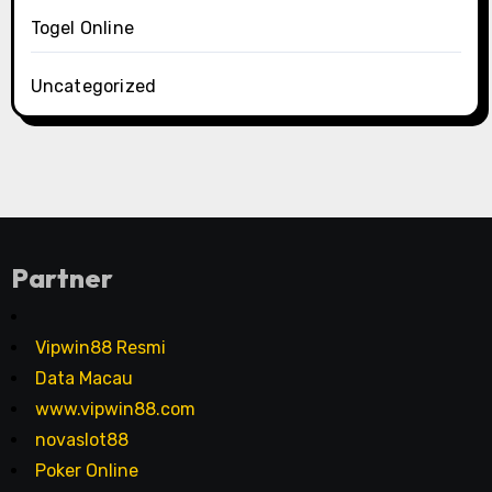
Togel Online
Uncategorized
Partner
Vipwin88 Resmi
Data Macau
www.vipwin88.com
novaslot88
Poker Online