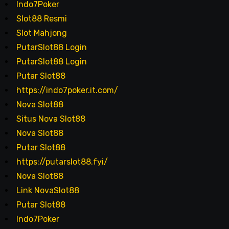
Indo7Poker
Slot88 Resmi
Slot Mahjong
PutarSlot88 Login
PutarSlot88 Login
Putar Slot88
https://indo7poker.it.com/
Nova Slot88
Situs Nova Slot88
Nova Slot88
Putar Slot88
https://putarslot88.fyi/
Nova Slot88
Link NovaSlot88
Putar Slot88
Indo7Poker