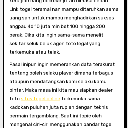
kerugian nang berkelanjutan dimasa depan.
Link togel teramai nan mampu ditaruhkan sama
uang sah untuk mampu menghadirkan sukses
angpau 4d 10 juta min bet 100 hingga 200
perak. Jika kita ingin sama-sama meneliti
sekitar seluk beluk agen toto legal yang
terkemuka atau telak.
Pasal inipun ingin memerankan data terakurat
tentang boleh selaku player dimana terbagus
ataupun mendatangkan kami selaku kamu
pintar. Maka masa ini kita mau siapkan dealer
toto
situs togel online
terkemuka sama
kadokan puluhan juta rupiah dengan teknis
bermain tergamblang. Saat ini topic oleh
mengenal ciri-ciri menggunakan bandar togel