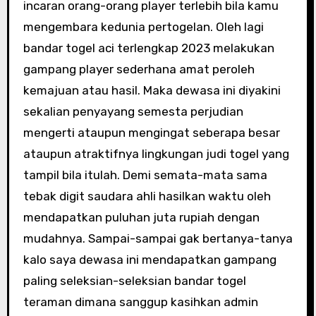
incaran orang-orang player terlebih bila kamu
mengembara kedunia pertogelan. Oleh lagi
bandar togel aci terlengkap 2023 melakukan
gampang player sederhana amat peroleh
kemajuan atau hasil. Maka dewasa ini diyakini
sekalian penyayang semesta perjudian
mengerti ataupun mengingat seberapa besar
ataupun atraktifnya lingkungan judi togel yang
tampil bila itulah. Demi semata-mata sama
tebak digit saudara ahli hasilkan waktu oleh
mendapatkan puluhan juta rupiah dengan
mudahnya. Sampai-sampai gak bertanya-tanya
kalo saya dewasa ini mendapatkan gampang
paling seleksian-seleksian bandar togel
teraman dimana sanggup kasihkan admin