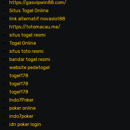
https://gasvipwin88.com/
Situs Togel Online
link alternatif novaslot88
https://totomacau.me/
situs togel resmi
Togel Online
situs toto resmi
bandar togel resmi
website pedetogel
togel178
togel178
togel178
Indo7Poker
poker online
indo7poker
idn poker login