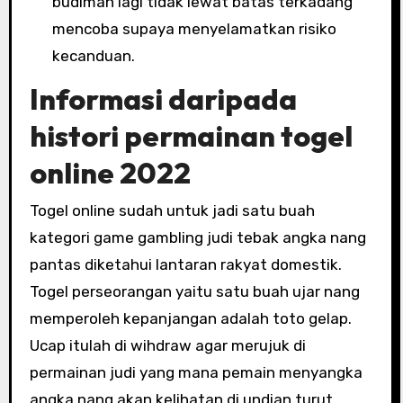
budiman lagi tidak lewat batas terkadang
mencoba supaya menyelamatkan risiko
kecanduan.
Informasi daripada
histori permainan togel
online 2022
Togel online sudah untuk jadi satu buah
kategori game gambling judi tebak angka nang
pantas diketahui lantaran rakyat domestik.
Togel perseorangan yaitu satu buah ujar nang
memperoleh kepanjangan adalah toto gelap.
Ucap itulah di wihdraw agar merujuk di
permainan judi yang mana pemain menyangka
angka nang akan kelihatan di undian turut