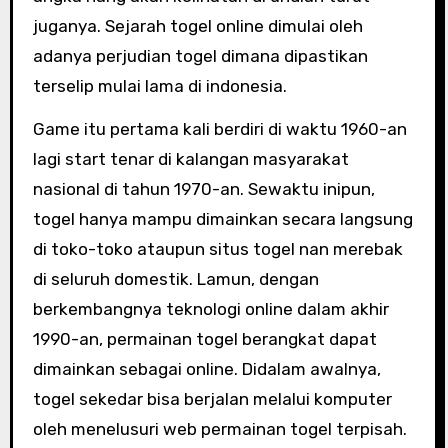
juganya. Sejarah togel online dimulai oleh
adanya perjudian togel dimana dipastikan
terselip mulai lama di indonesia.
Game itu pertama kali berdiri di waktu 1960-an
lagi start tenar di kalangan masyarakat
nasional di tahun 1970-an. Sewaktu inipun,
togel hanya mampu dimainkan secara langsung
di toko-toko ataupun situs togel nan merebak
di seluruh domestik. Lamun, dengan
berkembangnya teknologi online dalam akhir
1990-an, permainan togel berangkat dapat
dimainkan sebagai online. Didalam awalnya,
togel sekedar bisa berjalan melalui komputer
oleh menelusuri web permainan togel terpisah.