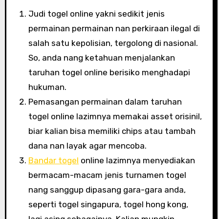
Judi togel online yakni sedikit jenis
permainan permainan nan perkiraan ilegal di
salah satu kepolisian, tergolong di nasional.
So, anda nang ketahuan menjalankan
taruhan togel online berisiko menghadapi
hukuman.
Pemasangan permainan dalam taruhan
togel online lazimnya memakai asset orisinil,
biar kalian bisa memiliki chips atau tambah
dana nan layak agar mencoba.
Bandar togel
online lazimnya menyediakan
bermacam-macam jenis turnamen togel
nang sanggup dipasang gara-gara anda,
seperti togel singapura, togel hong kong,
lagi asing sebagainya. Kalian mungkin