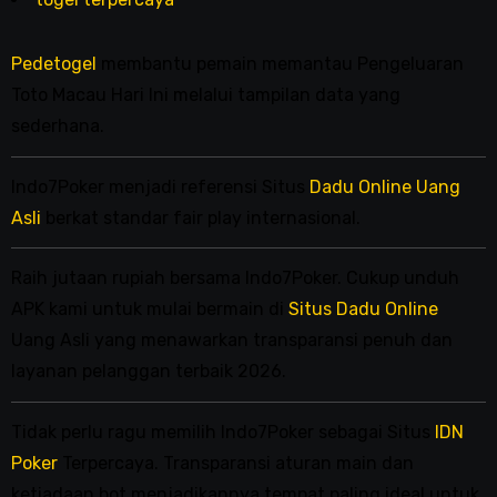
Pedetogel
membantu pemain memantau Pengeluaran
Toto Macau Hari Ini melalui tampilan data yang
sederhana.
Indo7Poker menjadi referensi Situs
Dadu Online Uang
Asli
berkat standar fair play internasional.
Raih jutaan rupiah bersama Indo7Poker. Cukup unduh
APK kami untuk mulai bermain di
Situs Dadu Online
Uang Asli yang menawarkan transparansi penuh dan
layanan pelanggan terbaik 2026.
Tidak perlu ragu memilih Indo7Poker sebagai Situs
IDN
Poker
Terpercaya. Transparansi aturan main dan
ketiadaan bot menjadikannya tempat paling ideal untuk