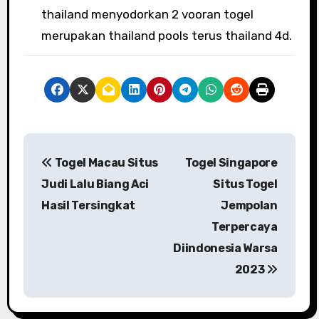
thailand menyodorkan 2 vooran togel
merupakan thailand pools terus thailand 4d.
N
Togel Macau Situs
Togel Singapore
a
Judi Lalu Biang Aci
Situs Togel
v
Hasil Tersingkat
Jempolan
Terpercaya
i
Diindonesia Warsa
g
2023
a