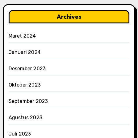
Archives
Maret 2024
Januari 2024
Desember 2023
Oktober 2023
September 2023
Agustus 2023
Juli 2023