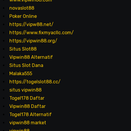
novaslot88
Poker Online
https://vipw88.net/
https://www.fixmyacllc.com/
https://vipwin88.org/
Situs Slot88
Vipwin88 Alternatif
Situs Slot Dana
Malaka555
https://togelslot88.cc/
situs vipwin88
Togel178 Daftar
Vipwin88 Daftar
Togel178 Alternatif
vipwin88 market
vipwin88