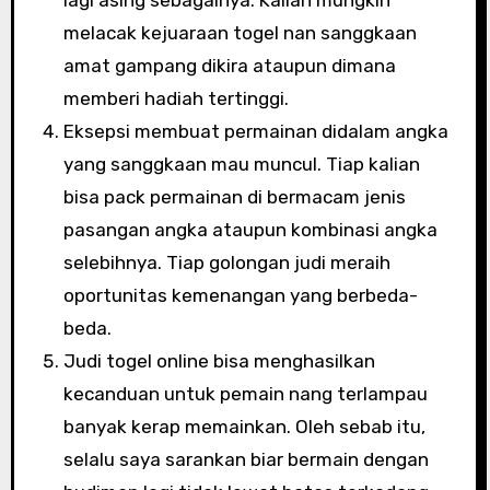
melacak kejuaraan togel nan sanggkaan
amat gampang dikira ataupun dimana
memberi hadiah tertinggi.
Eksepsi membuat permainan didalam angka
yang sanggkaan mau muncul. Tiap kalian
bisa pack permainan di bermacam jenis
pasangan angka ataupun kombinasi angka
selebihnya. Tiap golongan judi meraih
oportunitas kemenangan yang berbeda-
beda.
Judi togel online bisa menghasilkan
kecanduan untuk pemain nang terlampau
banyak kerap memainkan. Oleh sebab itu,
selalu saya sarankan biar bermain dengan