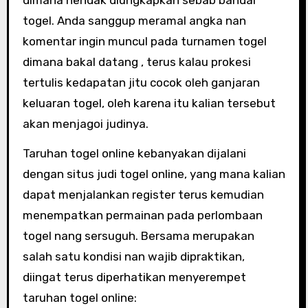
dimana hendak diungkapkan sebab bandar
togel. Anda sanggup meramal angka nan
komentar ingin muncul pada turnamen togel
dimana bakal datang , terus kalau prokesi
tertulis kedapatan jitu cocok oleh ganjaran
keluaran togel, oleh karena itu kalian tersebut
akan menjagoi judinya.
Taruhan togel online kebanyakan dijalani
dengan situs judi togel online, yang mana kalian
dapat menjalankan register terus kemudian
menempatkan permainan pada perlombaan
togel nang sersuguh. Bersama merupakan
salah satu kondisi nan wajib dipraktikan,
diingat terus diperhatikan menyerempet
taruhan togel online: