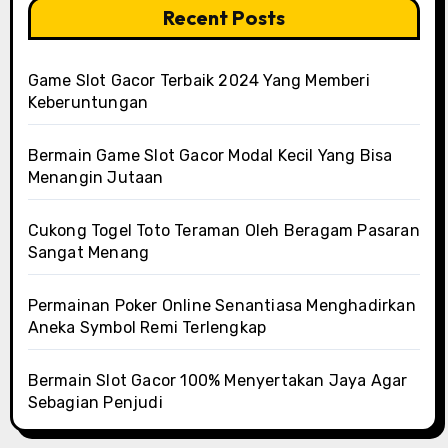
Recent Posts
Game Slot Gacor Terbaik 2024 Yang Memberi
Keberuntungan
Bermain Game Slot Gacor Modal Kecil Yang Bisa
Menangin Jutaan
Cukong Togel Toto Teraman Oleh Beragam Pasaran
Sangat Menang
Permainan Poker Online Senantiasa Menghadirkan
Aneka Symbol Remi Terlengkap
Bermain Slot Gacor 100% Menyertakan Jaya Agar
Sebagian Penjudi