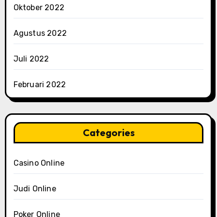
Oktober 2022
Agustus 2022
Juli 2022
Februari 2022
Categories
Casino Online
Judi Online
Poker Online