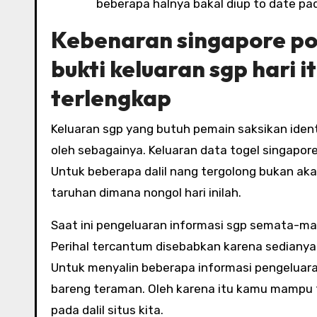
beberapa halnya bakal diup to date pada
Kebenaran singapore po
bukti keluaran sgp hari i
terlengkap
Keluaran sgp yang butuh pemain saksikan ident
oleh sebagainya. Keluaran data togel singapor
Untuk beberapa dalil nang tergolong bukan ak
taruhan dimana nongol hari inilah.
Saat ini pengeluaran informasi sgp semata-mat
Perihal tercantum disebabkan karena sedianya
Untuk menyalin beberapa informasi pengeluaran
bareng teraman. Oleh karena itu kamu mampu 
pada dalil situs kita.