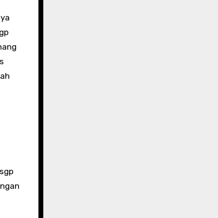
aya
sgp
 nang
s
pah
 sgp
engan