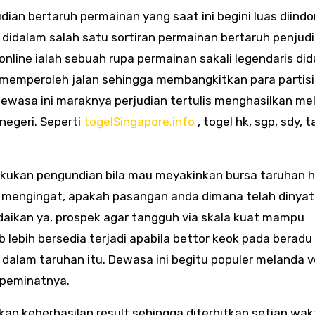
idalam salah satu sortiran permainan bertaruh penjudi
online ialah sebuah rupa permainan sakali legendaris did
lah memperoleh jalan sehingga membangkitkan para parti
Dewasa ini maraknya perjudian tertulis menghasilkan m
egeri. Seperti
togelSingapore.info
, togel hk, sgp, sdy, 
kukan pengundian bila mau meyakinkan bursa taruhan h
al mengingat, apakah pasangan anda dimana telah dinya
aikan ya, prospek agar tangguh via skala kuat mampu
ebih bersedia terjadi apabila bettor keok pada beradu
dalam taruhan itu. Dewasa ini begitu populer melanda 
 peminatnya.
an keberhasilan result sehingga diterbitkan setiap wak