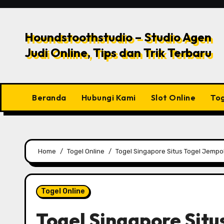
Skip
to
content
Houndstoothstudio – Studio Agen
Judi Online, Tips dan Trik Terbaru
Beranda
Hubungi Kami
Slot Online
Tog
Home
Togel Online
Togel Singapore Situs Togel Jempo
Togel Online
Togel Singapore Situ