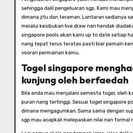
sehingga dalil pengeluaran sgp. Kami mau men
dimana jitu dan teraman. Lantaran sedianya se
melalui kesibukan live draw nan hendak diadaka
singapore pools akan kami up to date setiap ha
nang tepat terus teratas pasti biar pemain ke
vooran permainan kamu.
Togel singapore mengha
kunjung oleh berfaedah
Bila anda mau menjalani semesta togel, oleh 
puran nang tertinggi. Sesuai togel singapore 
dimana mengagumkan. Sama sama dengan supaya
sgp mau acapkali melepaskan nilai nan formal 