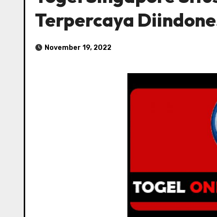
Terpercaya Diindone
November 19, 2022