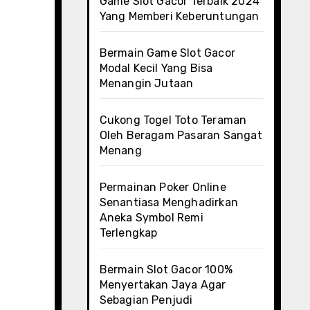
Game Slot Gacor Terbaik 2024
Yang Memberi Keberuntungan
Bermain Game Slot Gacor
Modal Kecil Yang Bisa
Menangin Jutaan
Cukong Togel Toto Teraman
Oleh Beragam Pasaran Sangat
Menang
Permainan Poker Online
Senantiasa Menghadirkan
Aneka Symbol Remi
Terlengkap
Bermain Slot Gacor 100%
Menyertakan Jaya Agar
Sebagian Penjudi