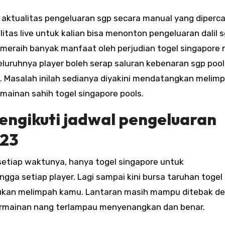
aktualitas pengeluaran sgp secara manual yang diperc
as live untuk kalian bisa menonton pengeluaran dalil 
h meraih banyak manfaat oleh perjudian togel singapore
luruhnya player boleh serap saluran kebenaran sgp pool
ka. Masalah inilah sedianya diyakini mendatangkan melim
mainan sahih togel singapore pools.
mengikuti jadwal pengeluaran
023
etiap waktunya, hanya togel singapore untuk
gga setiap player. Lagi sampai kini bursa taruhan togel
ntukan melimpah kamu. Lantaran masih mampu ditebak d
 permainan nang terlampau menyenangkan dan benar.