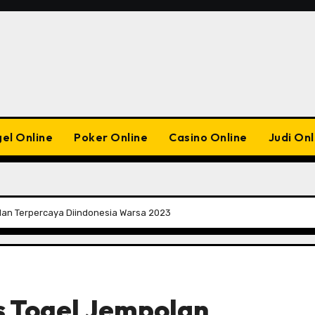
el Online
Poker Online
Casino Online
Judi Onl
lan Terpercaya Diindonesia Warsa 2023
s Togel Jempolan